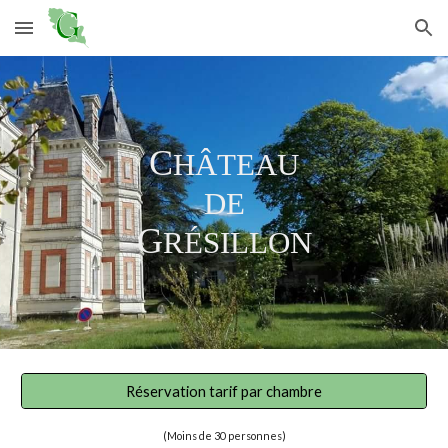
Skip to main content
Skip to navigation
C
HÂTEAU
DE
G
RÉSILLON
Réservation tarif par chambre
(Moins de 30 personnes)