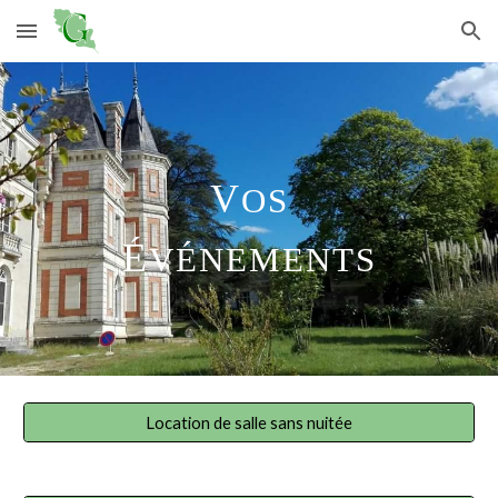
Skip to main content
Skip to navigation
V
OS
É
V
É
NEMENTS
Location de salle sans nuitée