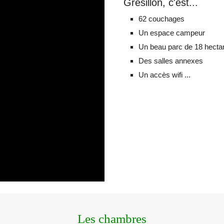
Grésillon, c'est...
6
2
couchages
Un espace campeur
Un
beau
parc de 18 hecta
Des salles annexes
Un accès wifi ...
Les chambres