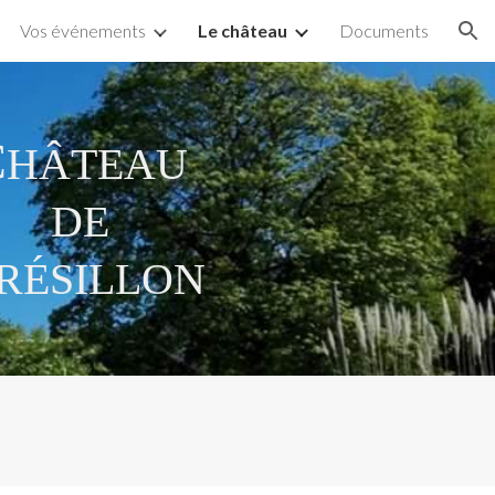
Vos événements
Le château
Documents
ion
C
HÂTEAU
DE
RÉSILLON