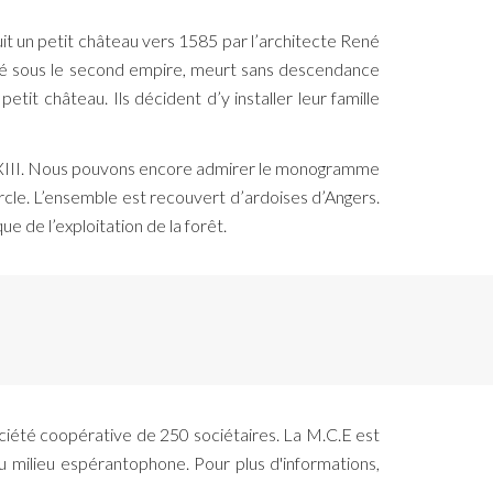
ruit un petit château vers 1585 par l’architecte René
ugé sous le second empire, meurt sans descendance
it château. Ils décident d’y installer leur famille
is XIII. Nous pouvons encore admirer le monogramme
rcle. L’ensemble est recouvert d’ardoises d’Angers.
e de l’exploitation de la forêt.
ociété coopérative de 250 sociétaires. La M.C.E est
 milieu espérantophone. Pour plus d'informations,