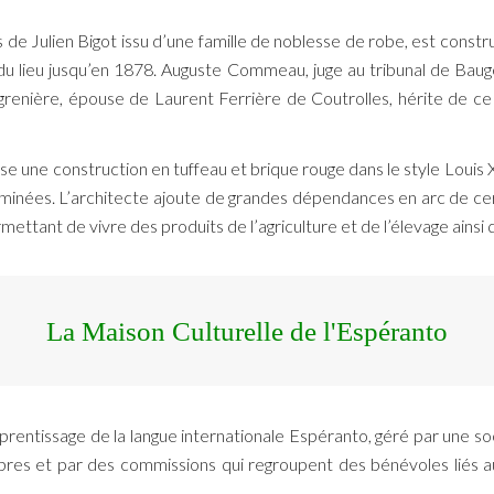
s de Julien Bigot issu d’une famille de noblesse de robe, est const
du lieu jusqu’en 1878. Auguste Commeau, juge au tribunal de Ba
enière, épouse de Laurent Ferrière de Coutrolles, hérite de ce pet
se une construction en tuffeau et brique rouge dans le style Lou
eminées. L’architecte ajoute de grandes dépendances en arc de ce
nt de vivre des produits de l’agriculture et de l’élevage ainsi qu
La Maison Culturelle de l'Espéranto
prentissage de la langue internationale Espéranto, géré par une s
res et par des commissions qui regroupent des bénévoles liés au