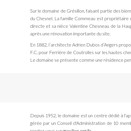
Sur le domaine de Grésillon, faisant partie des bien
du Chesnel. La famille Commeau est propriétaire 
directe et sa nièce Valentine Chesneau de la Haugr
après une rénovation importante du site.
En 1882, l’architecte Adrien Dubos d’Angers propo
F.C. pour Ferrière de Coutrolles sur les hautes ch
Le domaine se présente comme une résidence permetta
Depuis 1952, le domaine est un centre dédié à l'ap
gérée par un Conseil d'Administration de 10 memb
rendez-vous sur
gresillon.org/fr
.