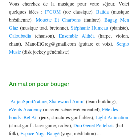
Vous cherchez de la musique pour votre séjour. Voici
quelques idées :
F’COM
(roc classique),
Batida
(musique
brésilienne),
Mouette Et Charbons
(fanfare),
Bagag Men
Glaz
(musique trad. bretonne),
Stéphanie Humeau
(pianiste),
Caloubadia
(chanson),
Ensemble Althéa
(harpe, violon,
chant), ManoEtGreg@gmail.com (guitare et voix),
Sergio
Music
(disk jockey généraliste)
Animation pour bouger
AnjouSportNature
,
Sharewood Anim’
(team building),
eVents Academy
(mise en scène événementiel),
Fête des
bonds
+
Bel Air
(jeux, structures gonflables),
Light-Animation
(struct.gonfl. laser-game, rodéo),
Duo Genet Portebois
(bal
folk),
Espace Yoga Baugé
(yoga, méditation) ...